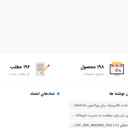
198 محصول
196 مطلب
مجموع محصولات
کل مطالب سایت
 نوشته ها
نمادهای اعتماد
درگاه پرداخت الکترونیک برای ووکامرس woocommerce
اصل های برتر برای موفقیت در مدیریت فروشگاه آنلاین
رفع ارور خطای PCLZIP_ERR_MISSING_FILE (-4)