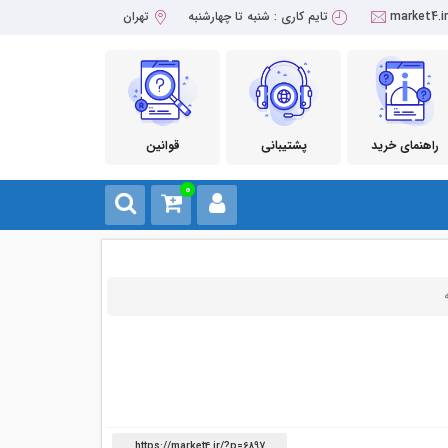
market4.i
تایم کاری : شنبه تا چهارشنبه
تهران
راهنمای خرید
پشتیبانی
قوانین
0