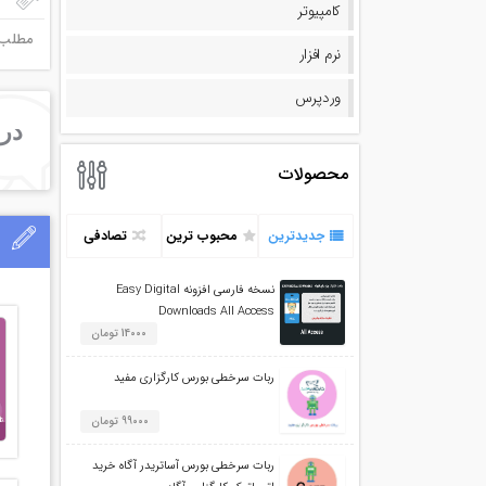
کامپیوتر
مطلب م
نرم افزار
وردپرس
درب
محصولات
جدیدترین
محبوب ترین
تصادفی
نسخه فارسی افزونه Easy Digital
Downloads All Access
14000 تومان
ربات سرخطی بورس کارگزاری مفید
99000 تومان
ربات سرخطی بورس آساتریدر آگاه خرید