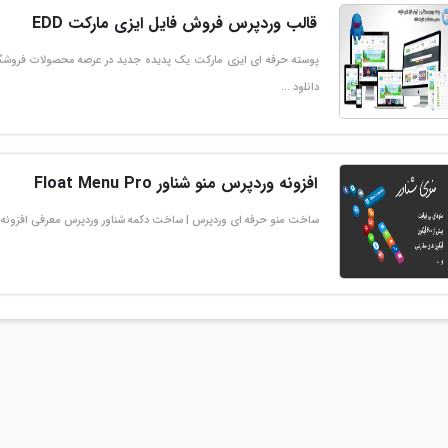
قالب وردپرس فروش فایل ایزی مارکت EDD
پوسته حرفه ای ایزی مارکت یک پدیده جدید در عرصه محصولات فروشگا
دانلود …
افزونه وردپرس منو شناور Float Menu Pro
ساخت منو حرفه ای وردپرس | ساخت دکمه شناور وردپرس معرفی افزونه منو شناور Float Menu Pro استفاده از افزونه