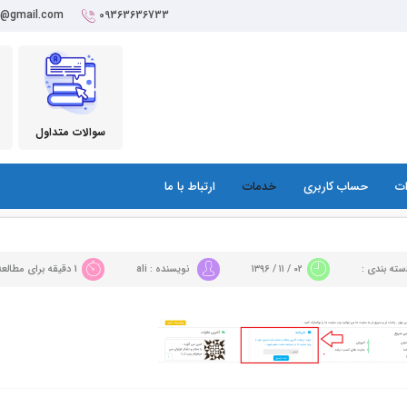
r@gmail.com
09363636733
سوالات متداول
ات
حساب کاربری
خدمات
ارتباط با ما
ته بندی :
۰۲ / ۱۱ / ۱۳۹۶
نویسنده : ali
1 دقیقه برای مطالعه