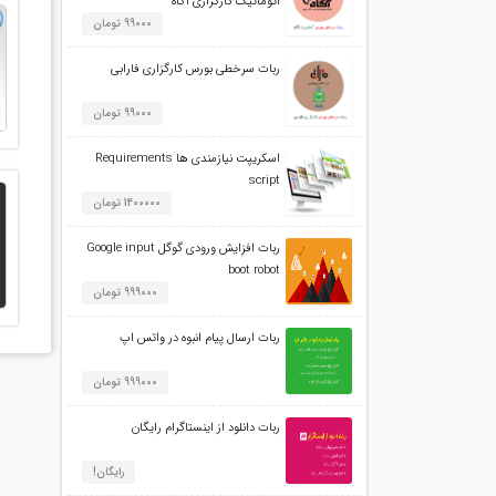
اتوماتیک کارگزاری آگاه
99000 تومان
ربات سرخطی بورس کارگزاری فارابی
99000 تومان
اسکریپت نیازمندی ها Requirements
script
1400000 تومان
ربات افزایش ورودی گوگل Google input
boot robot
999000 تومان
ربات ارسال پیام انبوه در واتس اپ
999000 تومان
ربات دانلود از اینستاگرام رایگان
رایگان!