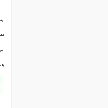
بدی
معر
در 
با 