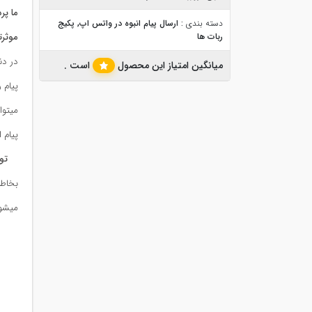
ما پر
دسته بندی :
ارسال پیام انبوه در واتس اپ
,
پکیج
ربات ها
موثرت
در دن
میانگین امتیاز این محصول
است .
پیام 
میتوا
پیام 
تو
بخاطر
میشو