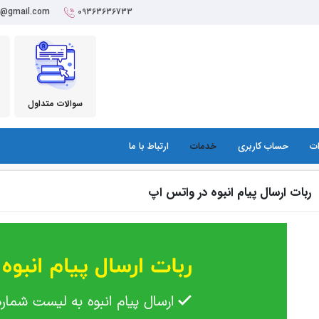
r@gmail.com
09363636733
سوالات متداول
ات
حساب کاربری
خدمات
ارتباط با ما
ربات ارسال پیام انبوه در واتس اپ