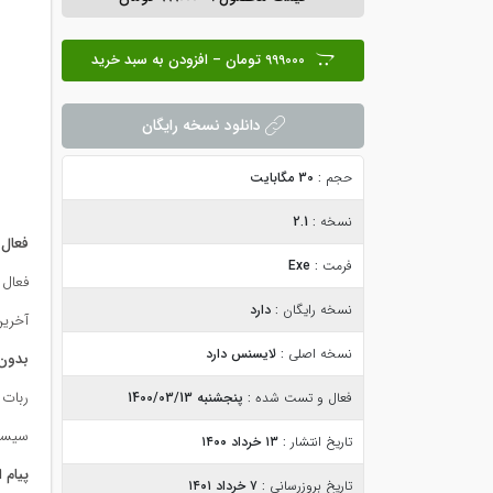
999000 تومان – افزودن به سبد خرید
دانلود نسخه رایگان
حجم :
30 مگابایت
نسخه :
2.1
فعال
فرمت :
Exe
فعال 
نسخه رایگان :
دارد
آخرین 
نسخه اصلی :
لایسنس دارد
بدون 
ربات 
فعال و تست شده :
پنجشنبه 1400/03/13
سیست
تاریخ انتشار :
۱۳ خرداد ۱۴۰۰
پیام
ا
تاریخ بروزرسانی :
۷ خرداد ۱۴۰۱