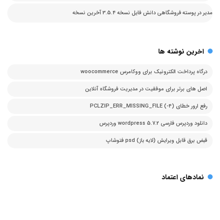
مدیر
در
پوسته فروشگاهی دانش فایل نسخه 3.5.4 آخرین نسخه
اخرین نوشته ها
درگاه پرداخت الکترونیک برای ووکامرس woocommerce
اصل های برتر برای موفقیت در مدیریت فروشگاه آنلاین
رفع ارور خطای PCLZIP_ERR_MISSING_FILE (-4)
دانلود وردپرس فارسی 5.7.2 wordpress وردپرس
قبض برق قابل ویرایش (لایه باز) psd فتوشاپ
نمادهای اعتماد