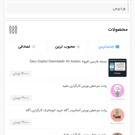
وردپرس
محصولات
جدیدترین
محبوب ترین
تصادفی
نسخه فارسی افزونه Easy Digital Downloads All Access
14000 تومان
ربات سرخطی بورس کارگزاری مفید
99000 تومان
ربات سرخطی بورس آساتریدر آگاه خرید اتوماتیک کارگزاری آگاه
99000 تومان
ربات سرخطی بورس کارگزاری فارابی