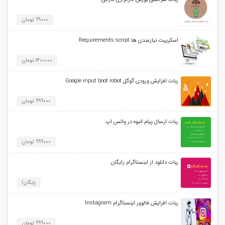
99000 تومان
اسکریپت نیازمندی ها Requirements script
1400000 تومان
ربات افزایش ورودی گوگل Google input boot robot
999000 تومان
ربات ارسال پیام انبوه در واتس اپ
999000 تومان
ربات دانلود از اینستاگرام رایگان
رایگان!
ربات افزایش فالوور اینستاگرام Instagram
999000 تومان