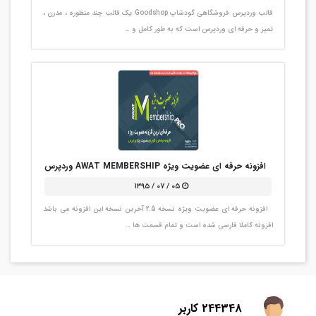
قالب وردپرس فروشگاهی گودشاپ Goodshop یک قالب چند منظوره ، مدرن ،
تمیز و حرفه ای وردپرس است که به طور کامل و …
افزونه حرفه ای عضویت ویژه AWAT MEMBERSHIP وردپرس
۰۵ / ۰۷ / ۱۳۹۵
افزونه حرفه ای عضویت ویژه نسخه 2.5 آخرین نسخه این افزونه می باشد
افزونه کاملا فارسی شده است و تمام قسمت ها …
244348 کاربر