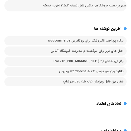
مدیر
در
پوسته فروشگاهی دانش فایل نسخه 3.5.4 آخرین نسخه
اخرین نوشته ها
درگاه پرداخت الکترونیک برای ووکامرس woocommerce
اصل های برتر برای موفقیت در مدیریت فروشگاه آنلاین
رفع ارور خطای PCLZIP_ERR_MISSING_FILE (-4)
دانلود وردپرس فارسی 5.7.2 wordpress وردپرس
قبض برق قابل ویرایش (لایه باز) psd فتوشاپ
نمادهای اعتماد
پرداخت امن