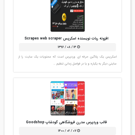
افزونه ربات نویسنده اسکرپس Scrapes web scraper
۱۴ / ۰۸ / ۱۳۹۶
اسکرپس یک پلاگین حرفه ای وردپرس است که محتویات یک سایت را از
سایتی دیگر به یکباره و یا در فواصل زمانی تنظیم …
قالب وردپرس مدرن فروشگاهی گودشاپ Goodshop
۰۷ / ۰۲ / ۱۴۰۰