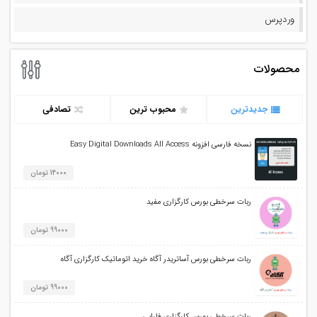
وردپرس
محصولات
جدیدترین
محبوب ترین
تصادفی
نسخه فارسی افزونه Easy Digital Downloads All Access
14000 تومان
ربات سرخطی بورس کارگزاری مفید
99000 تومان
ربات سرخطی بورس آساتریدر آگاه خرید اتوماتیک کارگزاری آگاه
99000 تومان
ربات سرخطی بورس کارگزاری فارابی