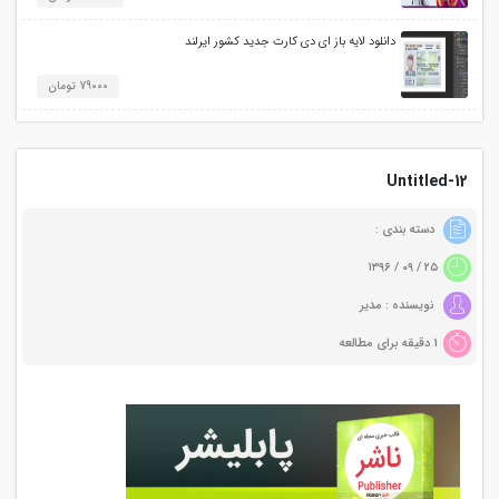
دانلود لایه باز ای دی کارت جدید کشور ایرلند
79000 تومان
Untitled-12
دسته بندی :
۲۵ / ۰۹ / ۱۳۹۶
نویسنده : مدیر
1 دقیقه برای مطالعه