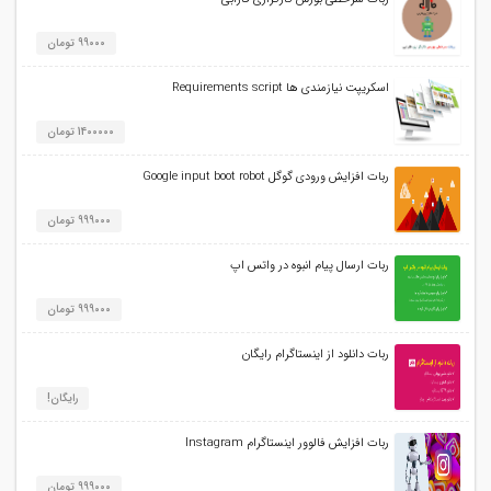
99000 تومان
اسکریپت نیازمندی ها Requirements script
1400000 تومان
ربات افزایش ورودی گوگل Google input boot robot
999000 تومان
ربات ارسال پیام انبوه در واتس اپ
999000 تومان
ربات دانلود از اینستاگرام رایگان
رایگان!
ربات افزایش فالوور اینستاگرام Instagram
999000 تومان