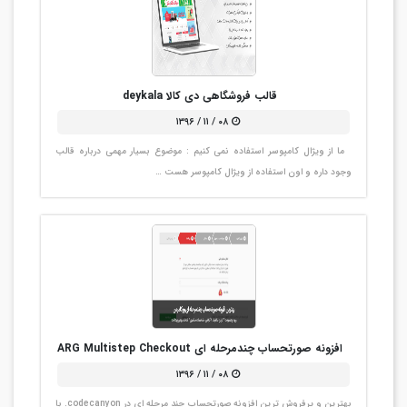
قالب فروشگاهی دی کالا deykala
۰۸ / ۱۱ / ۱۳۹۶
ما از ویژال کامپوسر استفاده نمی کنیم : موضوع بسیار مهمی درباره قالب
وجود داره و اون استفاده از ویژال کامپوسر هست …
افزونه صورتحساب چندمرحله ای ARG Multistep Checkout
۰۸ / ۱۱ / ۱۳۹۶
بهترین و پرفروش ترین افزونه صورتحساب چند مرحله ای در codecanyon. با