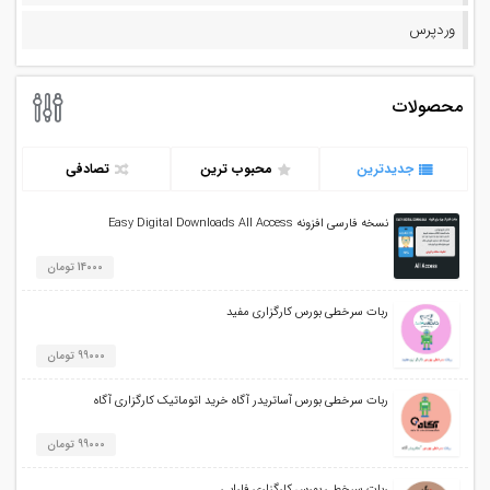
وردپرس
محصولات
جدیدترین
محبوب ترین
تصادفی
نسخه فارسی افزونه Easy Digital Downloads All Access
14000 تومان
ربات سرخطی بورس کارگزاری مفید
99000 تومان
ربات سرخطی بورس آساتریدر آگاه خرید اتوماتیک کارگزاری آگاه
99000 تومان
ربات سرخطی بورس کارگزاری فارابی