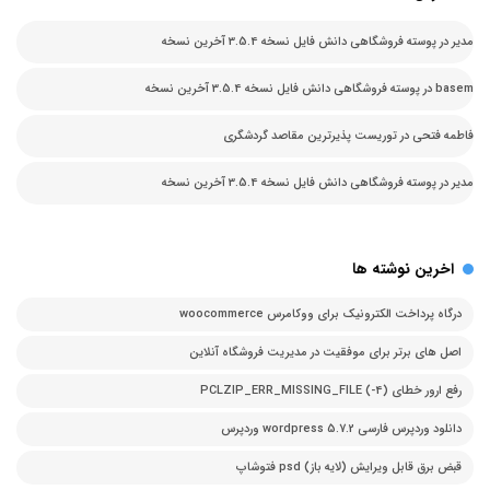
مدیر
در
پوسته فروشگاهی دانش فایل نسخه 3.5.4 آخرین نسخه
basem
در
پوسته فروشگاهی دانش فایل نسخه 3.5.4 آخرین نسخه
فاطمه فتحی
در
توریست پذیرترین مقاصد گردشگری
مدیر
در
پوسته فروشگاهی دانش فایل نسخه 3.5.4 آخرین نسخه
اخرین نوشته ها
درگاه پرداخت الکترونیک برای ووکامرس woocommerce
اصل های برتر برای موفقیت در مدیریت فروشگاه آنلاین
رفع ارور خطای PCLZIP_ERR_MISSING_FILE (-4)
دانلود وردپرس فارسی 5.7.2 wordpress وردپرس
قبض برق قابل ویرایش (لایه باز) psd فتوشاپ