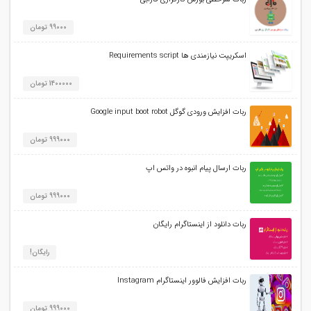
99000 تومان
اسکریپت نیازمندی ها Requirements script
1400000 تومان
ربات افزایش ورودی گوگل Google input boot robot
999000 تومان
ربات ارسال پیام انبوه در واتس اپ
999000 تومان
ربات دانلود از اینستاگرام رایگان
رایگان!
ربات افزایش فالوور اینستاگرام Instagram
999000 تومان