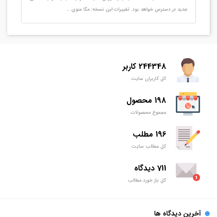
جدید در دسترس خواهد بود. تغییرات این نسخه: مگا منوی …
244348 کاربر
کل کاربران سایت
198 محصول
مجموع محصولات
196 مطلب
کل مطالب سایت
711 دیدگاه
کل باز خورد مطالب
آخرین دیدگاه ها