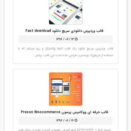
قالب وردپرس دانلودی سریع دانلود Fast download
۱۳ / ۰۷ / ۱۳۹۶
قالب وردپرس سریع دانلود یک قالب کاملا واکنشگرا و زیبا میباشد که با
استفاده از فریمورک بوتسترپ طراحی شده است این قالب بیشتر …
قالب حرفه ای ووکامرس پرسون Preson Woocommerce
۱۶ / ۰۹ / ۱۳۹۶
نسخه ۵.۵ – (۱۳۹۶/۰۷/۱۳) فیلم آموزش تظیمات آپدیت جدید در لینک های