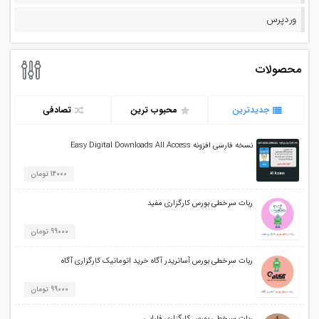
وردپرس
محصولات
جدیدترین
محبوب ترین
تصادفی
نسخه فارسی افزونه Easy Digital Downloads All Access
14000 تومان
ربات سرخطی بورس کارگزاری مفید
99000 تومان
ربات سرخطی بورس آساتریدر آگاه خرید اتوماتیک کارگزاری آگاه
99000 تومان
ربات سرخطی بورس کارگزاری فارابی