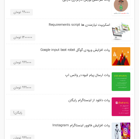
99000 تومان
اسکریپت نیازمندی ها Requirements script
1400000 تومان
ربات افزایش ورودی گوگل Google input boot robot
999000 تومان
ربات ارسال پیام انبوه در واتس اپ
999000 تومان
ربات دانلود از اینستاگرام رایگان
رایگان!
ربات افزایش فالوور اینستاگرام Instagram
999000 تومان