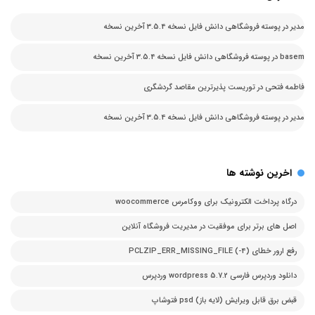
مدیر
در
پوسته فروشگاهی دانش فایل نسخه 3.5.4 آخرین نسخه
basem
در
پوسته فروشگاهی دانش فایل نسخه 3.5.4 آخرین نسخه
فاطمه فتحی
در
توریست پذیرترین مقاصد گردشگری
مدیر
در
پوسته فروشگاهی دانش فایل نسخه 3.5.4 آخرین نسخه
اخرین نوشته ها
درگاه پرداخت الکترونیک برای ووکامرس woocommerce
اصل های برتر برای موفقیت در مدیریت فروشگاه آنلاین
رفع ارور خطای PCLZIP_ERR_MISSING_FILE (-4)
دانلود وردپرس فارسی 5.7.2 wordpress وردپرس
قبض برق قابل ویرایش (لایه باز) psd فتوشاپ