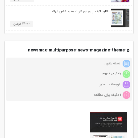
دانلود لایه باز ای دی کارت جدید کشور ایرلند
79000 تومان
newsmax-multipurpose-news-magazine-theme-5
دسته بندی :
۲۷ / ۰۸ / ۱۳۹۶
نویسنده : مدیر
1 دقیقه برای مطالعه