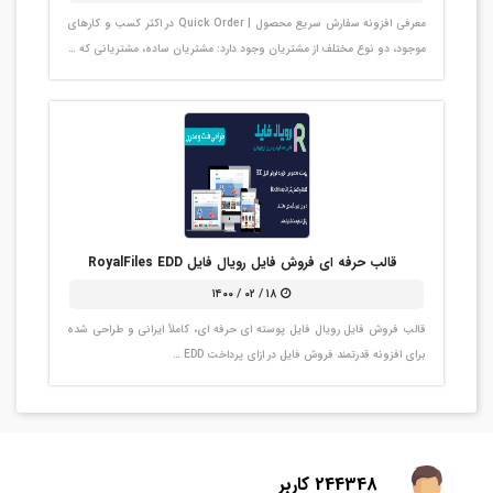
معرفی افزونه سفارش سریع محصول | Quick Order در اکثر کسب و کارهای
موجود، دو نوع مختلف از مشتریان وجود دارد: مشتریان ساده، مشتریانی که …
قالب حرفه ای فروش فایل رویال فایل RoyalFiles EDD
۱۸ / ۰۲ / ۱۴۰۰
قالب فروش فایل رویال فایل پوسته ای حرفه ای، کاملاً ایرانی و طراحی شده
برای افزونه قدرتمند فروش فایل در ازای پرداخت EDD …
244348 کاربر