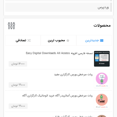
وردپرس
محصولات
جدیدترین
محبوب ترین
تصادفی
نسخه فارسی افزونه Easy Digital Downloads All Access
14000 تومان
ربات سرخطی بورس کارگزاری مفید
99000 تومان
ربات سرخطی بورس آساتریدر آگاه خرید اتوماتیک کارگزاری آگاه
99000 تومان
ربات سرخطی بورس کارگزاری فارابی