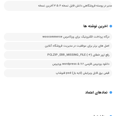
مدیر
در
پوسته فروشگاهی دانش فایل نسخه 3.5.4 آخرین نسخه
اخرین نوشته ها
درگاه پرداخت الکترونیک برای ووکامرس woocommerce
اصل های برتر برای موفقیت در مدیریت فروشگاه آنلاین
رفع ارور خطای PCLZIP_ERR_MISSING_FILE (-4)
دانلود وردپرس فارسی 5.7.2 wordpress وردپرس
قبض برق قابل ویرایش (لایه باز) psd فتوشاپ
نمادهای اعتماد