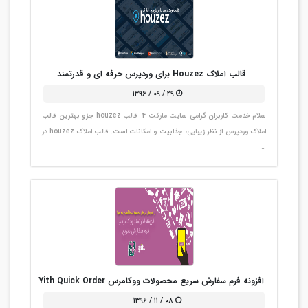
قالب املاک Houzez برای وردپرس حرفه ای و قدرتمند
۲۹ / ۰۹ / ۱۳۹۶
سلام خدمت کاربران گرامی سایت مارکت 4 قالب houzez جزو بهترین قالب
املاک وردپرس از نظر زیبایی، جذابیت و امکانات است. قالب املاک houzez در
…
افزونه فرم سفارش سریع محصولات ووکامرس Yith Quick Order
۰۸ / ۱۱ / ۱۳۹۶