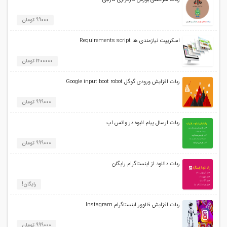
99000 تومان
اسکریپت نیازمندی ها Requirements script
1400000 تومان
ربات افزایش ورودی گوگل Google input boot robot
999000 تومان
ربات ارسال پیام انبوه در واتس اپ
999000 تومان
ربات دانلود از اینستاگرام رایگان
رایگان!
ربات افزایش فالوور اینستاگرام Instagram
999000 تومان