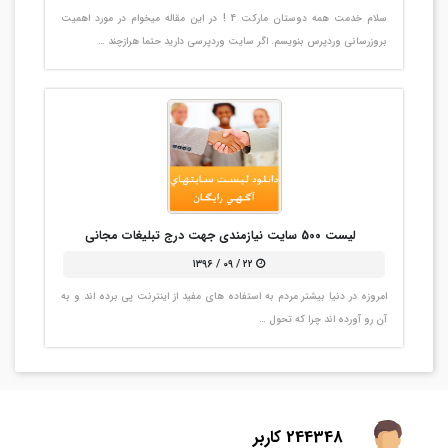
سلام خدمت همه دوستان مارکت 4 ! در این مقاله میخوام در مورد اهمیت
بروزرسانی وردپرس بنویسم. اگر سایت وردپرسی دارید حتما هرازچند …
لیست 500 سایت نیازمندی جهت درج تبلیغات مجانی
۲۲ / ۰۹ / ۱۳۹۶
امروزه در دنیا بیشتر مردم به استفاده های مفید از اینترنت پی برده اند و به
آن رو آورده اند چرا که تحول …
244348 کاربر