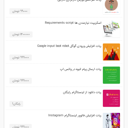
99000 تومان
اسکریپت نیازمندی ها Requirements script
1400000 تومان
ربات افزایش ورودی گوگل Google input boot robot
999000 تومان
ربات ارسال پیام انبوه در واتس اپ
999000 تومان
ربات دانلود از اینستاگرام رایگان
رایگان!
ربات افزایش فالوور اینستاگرام Instagram
999000 تومان