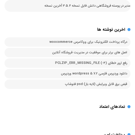
مدیر
در
پوسته فروشگاهی دانش فایل نسخه 3.5.4 آخرین نسخه
اخرین نوشته ها
درگاه پرداخت الکترونیک برای ووکامرس woocommerce
اصل های برتر برای موفقیت در مدیریت فروشگاه آنلاین
رفع ارور خطای PCLZIP_ERR_MISSING_FILE (-4)
دانلود وردپرس فارسی 5.7.2 wordpress وردپرس
قبض برق قابل ویرایش (لایه باز) psd فتوشاپ
نمادهای اعتماد
پرداخت امن