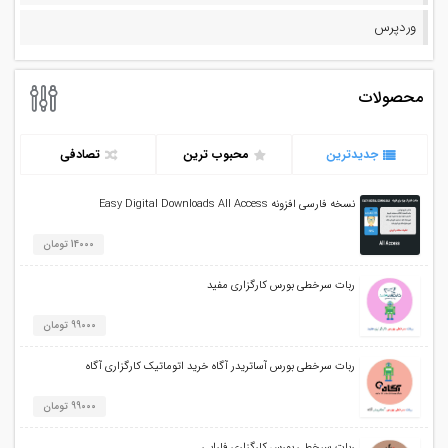
وردپرس
محصولات
جدیدترین
محبوب ترین
تصادفی
نسخه فارسی افزونه Easy Digital Downloads All Access
14000 تومان
ربات سرخطی بورس کارگزاری مفید
99000 تومان
ربات سرخطی بورس آساتریدر آگاه خرید اتوماتیک کارگزاری آگاه
99000 تومان
ربات سرخطی بورس کارگزاری فارابی