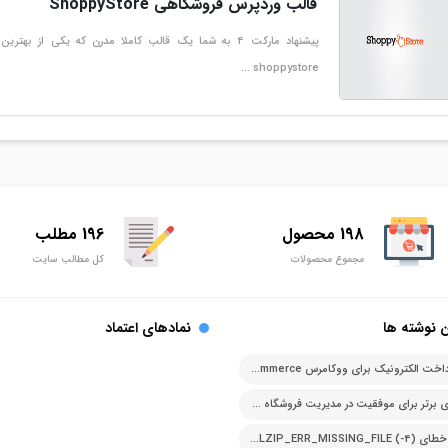
قالب وردپرس فروشگاهی ShoppyStore
پیشنهاد مارکت 4 به شما یک قالب کاملا مدرن که یکی
shoppystore …
198 محصول
196 مطلب
مجموع محصولات
کل مطالب سایت
 نوشته ها
نمادهای اعتماد
درگاه پرداخت الکترونیک برای ووکامرس woocommerce
اصل های برتر برای موفقیت در مدیریت فروشگاه آنلاین
رفع ارور خطای PCLZIP_ERR_MISSING_FILE (-4)