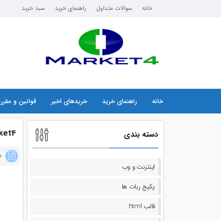
خانه
سوالات متداول
راهنمای خرید
سبد خرید
خانه
راهنمای خرید
خریدهای اخیر
قوانین و مقرر
ket4
دسته بندی
دس
اینترنت و وب
پکیج ربات ها
قالب html