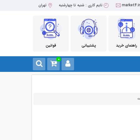
market4.i
تایم کاری : شنبه تا چهارشنبه
تهران
راهنمای خرید
پشتیبانی
قوانین
0