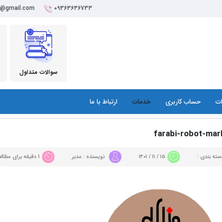
r@gmail.com
09363636733
سوالات متداول
ات
حساب کاربری
خدمات
ارتباط با ما
farabi-robot-mar
ته بندی :
۱۵ / ۱۱ / ۱۴۰۱
نویسنده : مدیر
1 دقیقه برای مطالعه