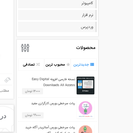
کامپیوتر
نرم افزار
وردپرس
محصولات
جدیدترین
محبوب ترین
تصادفی
نسخه فارسی افزونه Easy Digital
Downloads All Access
مطلب م
14000 تومان
ربات سرخطی بورس کارگزاری مفید
درب
99000 تومان
ربات سرخطی بورس آساتریدر آگاه خرید