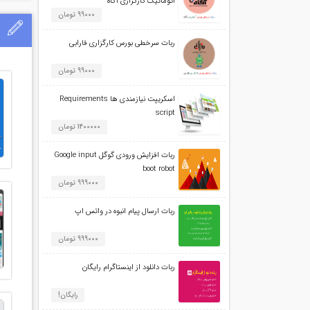
اتوماتیک کارگزاری آگاه
99000 تومان
ربات سرخطی بورس کارگزاری فارابی
99000 تومان
اسکریپت نیازمندی ها Requirements
script
1400000 تومان
ربات افزایش ورودی گوگل Google input
boot robot
999000 تومان
ربات ارسال پیام انبوه در واتس اپ
999000 تومان
ربات دانلود از اینستاگرام رایگان
رایگان!