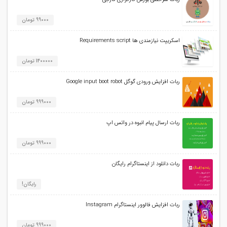
99000 تومان
اسکریپت نیازمندی ها Requirements script
1400000 تومان
ربات افزایش ورودی گوگل Google input boot robot
999000 تومان
ربات ارسال پیام انبوه در واتس اپ
999000 تومان
ربات دانلود از اینستاگرام رایگان
رایگان!
ربات افزایش فالوور اینستاگرام Instagram
999000 تومان