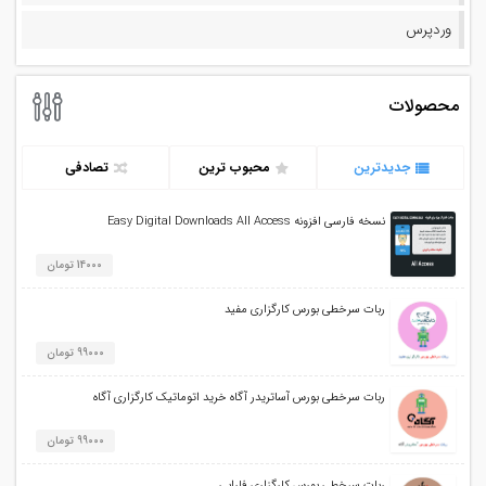
وردپرس
محصولات
جدیدترین
محبوب ترین
تصادفی
نسخه فارسی افزونه Easy Digital Downloads All Access
14000 تومان
ربات سرخطی بورس کارگزاری مفید
99000 تومان
ربات سرخطی بورس آساتریدر آگاه خرید اتوماتیک کارگزاری آگاه
99000 تومان
ربات سرخطی بورس کارگزاری فارابی