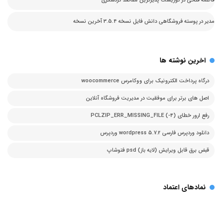
فاطمه فتحی
در
توریست پذیرترین مقاصد گردشگری
مدیر
در
پوسته فروشگاهی دانش فایل نسخه 3.5.4 آخرین نسخه
اخرین نوشته ها
درگاه پرداخت الکترونیک برای ووکامرس woocommerce
اصل های برتر برای موفقیت در مدیریت فروشگاه آنلاین
رفع ارور خطای PCLZIP_ERR_MISSING_FILE (-4)
دانلود وردپرس فارسی 5.7.2 wordpress وردپرس
قبض برق قابل ویرایش (لایه باز) psd فتوشاپ
نمادهای اعتماد