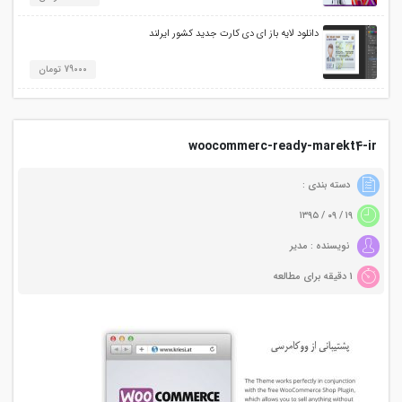
دانلود لایه باز ای دی کارت جدید کشور ایرلند
79000 تومان
woocommerc-ready-marekt4-ir
دسته بندی :
۱۹ / ۰۹ / ۱۳۹۵
نویسنده : مدیر
1 دقیقه برای مطالعه