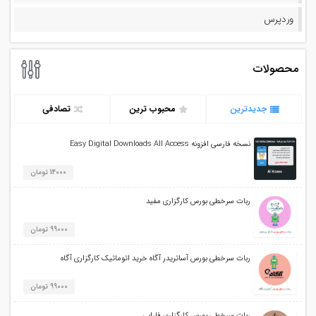
وردپرس
محصولات
جدیدترین
محبوب ترین
تصادفی
نسخه فارسی افزونه Easy Digital Downloads All Access
14000 تومان
ربات سرخطی بورس کارگزاری مفید
99000 تومان
ربات سرخطی بورس آساتریدر آگاه خرید اتوماتیک کارگزاری آگاه
99000 تومان
ربات سرخطی بورس کارگزاری فارابی