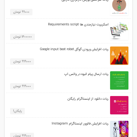
99000 تومان
اسکریپت نیازمندی ها Requirements script
1400000 تومان
ربات افزایش ورودی گوگل Google input boot robot
999000 تومان
ربات ارسال پیام انبوه در واتس اپ
999000 تومان
ربات دانلود از اینستاگرام رایگان
رایگان!
ربات افزایش فالوور اینستاگرام Instagram
999000 تومان