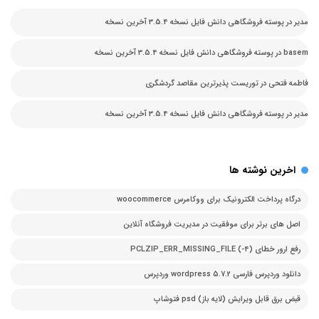
مدیر
در
پوسته فروشگاهی دانش فایل نسخه 3.5.4 آخرین نسخه
basem
در
پوسته فروشگاهی دانش فایل نسخه 3.5.4 آخرین نسخه
فاطمه فتحی
در
توریست پذیرترین مقاصد گردشگری
مدیر
در
پوسته فروشگاهی دانش فایل نسخه 3.5.4 آخرین نسخه
اخرین نوشته ها
درگاه پرداخت الکترونیک برای ووکامرس woocommerce
اصل های برتر برای موفقیت در مدیریت فروشگاه آنلاین
رفع ارور خطای PCLZIP_ERR_MISSING_FILE (-4)
دانلود وردپرس فارسی 5.7.2 wordpress وردپرس
قبض برق قابل ویرایش (لایه باز) psd فتوشاپ