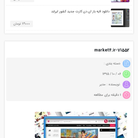
دانلود لایه باز ای دی کارت جدید کشور ایرلند
79000 تومان
71552-market4.ir
دسته بندی :
۰۶ / ۱۰ / ۱۳۹۵
نویسنده : مدیر
1 دقیقه برای مطالعه