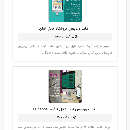
قالب وردپرس فروشگاه فایل آسان
۰۸ / ۰۵ / ۱۳۹۶
امروز مارکت 4 یک قالب فایل زیبا براتون اماده کرده با قالب وردپرس
فروشگاه فایل آسان سازگار با افزونه edd مخفف (Easy …
قالب وردپرس ثبت کانال تلگرام TChannel
۰۱ / ۰۱ / ۱۴۰۰
توجه :قالب tchannel در سه نسخه منتشر شد . نسخه 1.5 که در دسترس شما