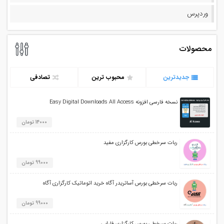
وردپرس
محصولات
جدیدترین
محبوب ترین
تصادفی
نسخه فارسی افزونه Easy Digital Downloads All Access
14000 تومان
ربات سرخطی بورس کارگزاری مفید
99000 تومان
ربات سرخطی بورس آساتریدر آگاه خرید اتوماتیک کارگزاری آگاه
99000 تومان
ربات سرخطی بورس کارگزاری فارابی