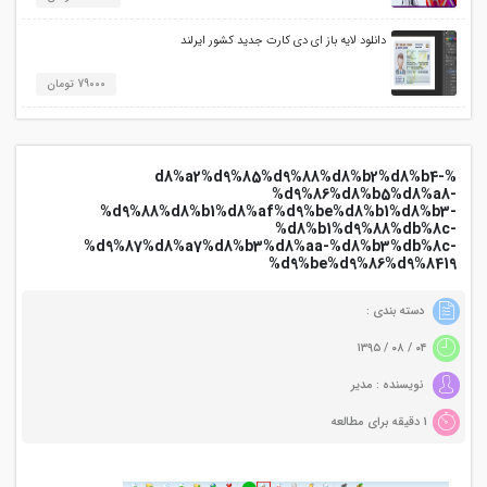
دانلود لایه باز ای دی کارت جدید کشور ایرلند
79000 تومان
%d8%a2%d9%85%d9%88%d8%b2%d8%b4-
%d9%86%d8%b5%d8%a8-
%d9%88%d8%b1%d8%af%d9%be%d8%b1%d8%b3-
%d8%b1%d9%88%db%8c-
%d9%87%d8%a7%d8%b3%d8%aa-%d8%b3%db%8c-
%d9%be%d9%86%d9%8419
دسته بندی :
۰۴ / ۰۸ / ۱۳۹۵
نویسنده : مدیر
1 دقیقه برای مطالعه