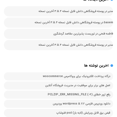
مدیر
در
پوسته فروشگاهی دانش فایل نسخه 3.5.4 آخرین نسخه
basem
در
پوسته فروشگاهی دانش فایل نسخه 3.5.4 آخرین نسخه
فاطمه فتحی
در
توریست پذیرترین مقاصد گردشگری
مدیر
در
پوسته فروشگاهی دانش فایل نسخه 3.5.4 آخرین نسخه
اخرین نوشته ها
درگاه پرداخت الکترونیک برای ووکامرس woocommerce
اصل های برتر برای موفقیت در مدیریت فروشگاه آنلاین
رفع ارور خطای PCLZIP_ERR_MISSING_FILE (-4)
دانلود وردپرس فارسی 5.7.2 wordpress وردپرس
قبض برق قابل ویرایش (لایه باز) psd فتوشاپ