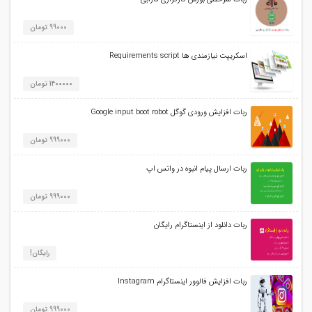
99000 تومان
اسکریپت نیازمندی ها Requirements script
1400000 تومان
ربات افزایش ورودی گوگل Google input boot robot
999000 تومان
ربات ارسال پیام انبوه در واتس اپ
999000 تومان
ربات دانلود از اینستاگرام رایگان
رایگان!
ربات افزایش فالوور اینستاگرام Instagram
999000 تومان