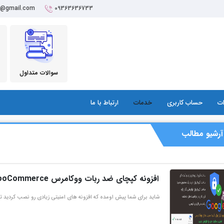
r@gmail.com
09363636733
سوالات متداول
ات
حساب کاربری
خدمات
ارتباط با ما
آرشیو مطالب
افزونه کپچای ضد ربات ووکامرس reCAPTCHA for WooCommerce
شاید برای شما پیش اومده که افزونه های امنیتی زیادی رو نصب کردید تا 