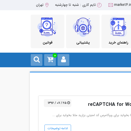
market4.i
تایم کاری : شنبه تا چهارشنبه
تهران
راهنمای خرید
پشتیبانی
قوانین
0
۲۵ / ۰۷ / ۱۳۹۶
بخواید برای ووکامرس کد امنیتی بزارید مثلا بخواید برای …
ادامه توضیحات