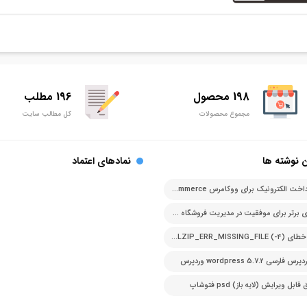
198 محصول
196 مطلب
مجموع محصولات
کل مطالب سایت
 نوشته ها
نمادهای اعتماد
درگاه پرداخت الکترونیک برای ووکامرس woocommerce
اصل های برتر برای موفقیت در مدیریت فروشگاه آنلاین
رفع ارور خطای PCLZIP_ERR_MISSING_FILE (-4)
ارسی 5.7.2 wordpress وردپرس
بل ویرایش (لایه باز) psd فتوشاپ