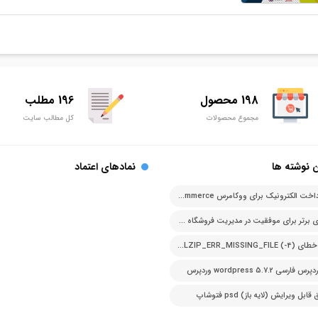
198 محصول
196 مطلب
مجموع محصولات
کل مطالب سایت
 نوشته ها
نمادهای اعتماد
درگاه پرداخت الکترونیک برای ووکامرس woocommerce
اصل های برتر برای موفقیت در مدیریت فروشگاه آنلاین
رفع ارور خطای PCLZIP_ERR_MISSING_FILE (-4)
ارسی 5.7.2 wordpress وردپرس
بل ویرایش (لایه باز) psd فتوشاپ