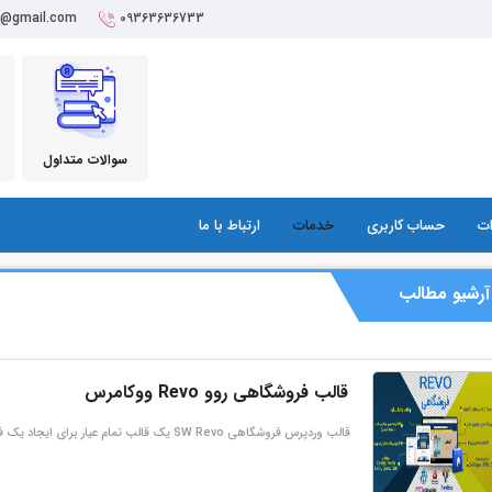
r@gmail.com
09363636733
سوالات متداول
ات
حساب کاربری
خدمات
ارتباط با ما
آرشیو مطالب
قالب فروشگاهی روو Revo ووکامرس
قالب وردپرس فروشگاهی SW Revo یک قالب تمام عیار برای ایجاد یک فروشگاه حرفه ای وردپرس است. قالب Revo با دارا بودن ویژگی …