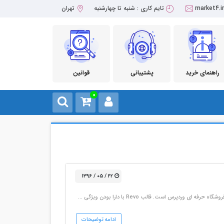
market4.i
تایم کاری : شنبه تا چهارشنبه
تهران
راهنمای خرید
پشتیبانی
قوانین
0
۲۲ / ۰۵ / ۱۳۹۶
ادامه توضیحات