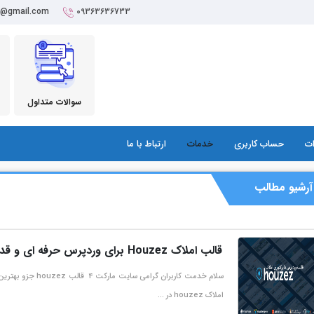
r@gmail.com
09363636733
سوالات متداول
ات
حساب کاربری
خدمات
ارتباط با ما
آرشیو مطالب
قالب املاک Houzez برای وردپرس حرفه ای و قدرتمند
سلام خدمت کاربران 
املاک houzez در …