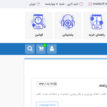
market4.i
تایم کاری : شنبه تا چهارشنبه
تهران
راهنمای خرید
پشتیبانی
قوانین
0
۲۹ / ۰۹ / ۱۳۹۶
گرامی سایت مارکت 4 قالب houzez جزو بهترین قالب املاک وردپرس از نظر زیبایی، جذابیت و امکانات است. قالب
ادامه توضیحات