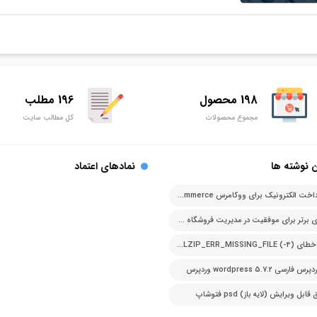
198 محصول
196 مطلب
مجموع محصولات
کل مطالب سایت
 نوشته ها
نمادهای اعتماد
درگاه پرداخت الکترونیک برای ووکامرس woocommerce
اصل های برتر برای موفقیت در مدیریت فروشگاه آنلاین
رفع ارور خطای PCLZIP_ERR_MISSING_FILE (-4)
ارسی 5.7.2 wordpress وردپرس
بل ویرایش (لایه باز) psd فتوشاپ