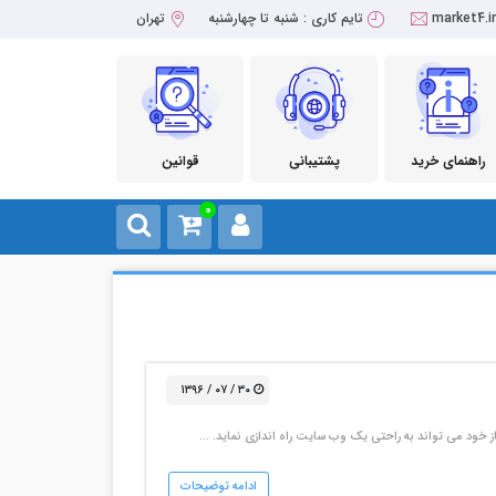
market4.i
تایم کاری : شنبه تا چهارشنبه
تهران
راهنمای خرید
پشتیبانی
قوانین
0
۳۰ / ۰۷ / ۱۳۹۶
ادامه توضیحات