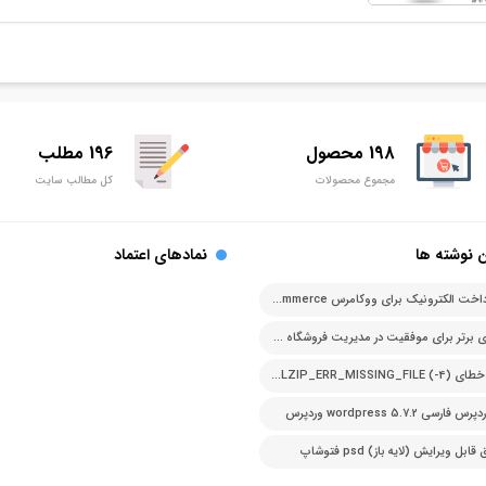
198 محصول
196 مطلب
مجموع محصولات
کل مطالب سایت
 نوشته ها
نمادهای اعتماد
درگاه پرداخت الکترونیک برای ووکامرس woocommerce
اصل های برتر برای موفقیت در مدیریت فروشگاه آنلاین
رفع ارور خطای PCLZIP_ERR_MISSING_FILE (-4)
ارسی 5.7.2 wordpress وردپرس
بل ویرایش (لایه باز) psd فتوشاپ