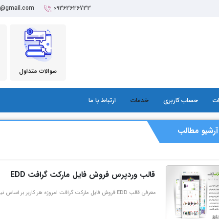
r@gmail.com
09363636733
سوالات متداول
ات
حساب کاربری
خدمات
ارتباط با ما
آرشیو مطالب
قالب وردپرس فروش فایل مارکت گرافت EDD
معرفی قالب EDD فروش فایل مارکت گرافت امروزه هر کاربر بر اساس نیاز خود می تواند به راحتی یک وب سایت راه اندازی نماید. …