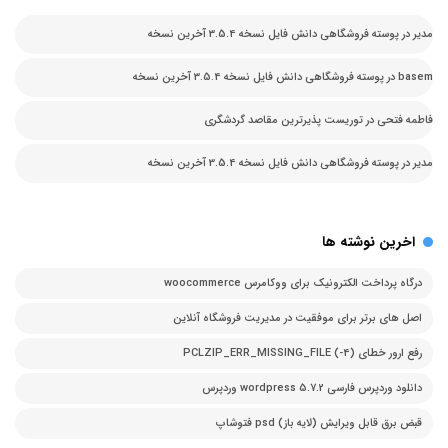
مدیر
در
پوسته فروشگاهی دانش فایل نسخه 3.5.4 آخرین نسخه
basem
در
پوسته فروشگاهی دانش فایل نسخه 3.5.4 آخرین نسخه
فاطمه فتحی
در
توریست پذیرترین مقاصد گردشگری
مدیر
در
پوسته فروشگاهی دانش فایل نسخه 3.5.4 آخرین نسخه
اخرین نوشته ها
درگاه پرداخت الکترونیک برای ووکامرس woocommerce
اصل های برتر برای موفقیت در مدیریت فروشگاه آنلاین
رفع ارور خطای PCLZIP_ERR_MISSING_FILE (-4)
دانلود وردپرس فارسی 5.7.2 wordpress وردپرس
قبض برق قابل ویرایش (لایه باز) psd فتوشاپ