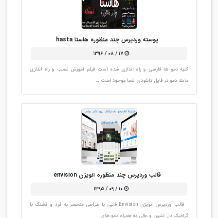
پوسته وردپرس چند منظوره هاستا hasta
۱۷ / ۰۸ / ۱۳۹۶
کلیه دمو ها فارسی و راه اندازی شده است فیلم آموزش نصب و راه اندازی
مانند دمو در فایل دانلودی شما موجود است …
قالب وردپرس چند منظوره انویژن envision
۱۰ / ۰۹ / ۱۳۹۵
قالب وردپرس انویژن Envision قالبی با طراحی منحصر به فرد و قشنگ با
گرافیک دل نشین و عالی به همراه دمو های …