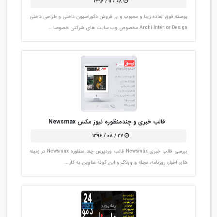
۰۸ / ۱۱ / ۱۳۹۶
پوسته فوق العاده زیبا و محبوب و پر فروش دکوراسیون داخلی و طراحی داخلی
Archi Interior Design مخصوص وب سایت های شرکتی خصوصا …
قالب خبری و چندمنظوره نیوز مکس Newsmax
۲۷ / ۰۸ / ۱۳۹۶
بررسی قالب خبری Newsmax قالب وردپرس چند منظوره Newsmax در زمینه
های اخبار، روزنامه، مجله و وبلاگ و این گونه عناوین به کار …