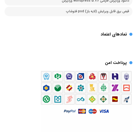
دانلود وردپرس فارسی 5.7.2 wordpress وردپرس
قبض برق قابل ویرایش (لایه باز) psd فتوشاپ
نمادهای اعتماد
پرداخت امن