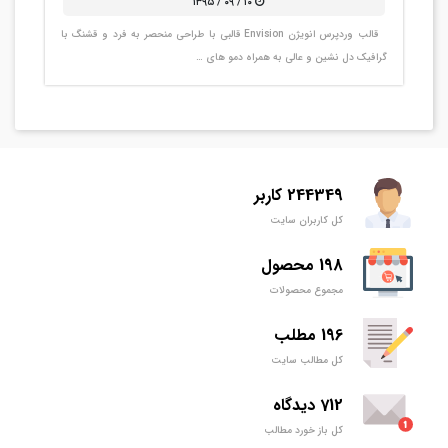
۱۰ / ۰۹ / ۱۳۹۵
قالب وردپرس انویژن Envision قالبی با طراحی منحصر به فرد و قشنگ با
گرافیک دل نشین و عالی به همراه دمو های …
244349 کاربر
کل کاربران سایت
198 محصول
مجموع محصولات
196 مطلب
کل مطالب سایت
712 دیدگاه
کل باز خورد مطالب