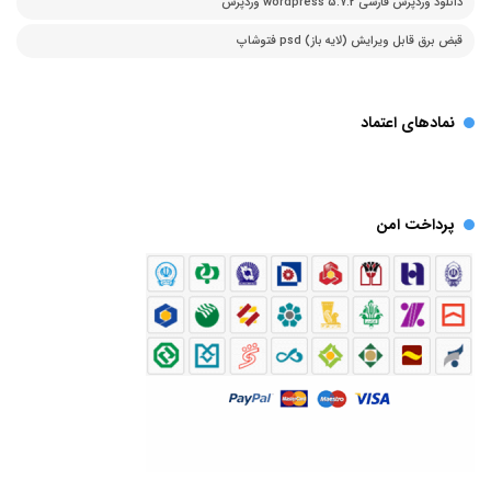
دانلود وردپرس فارسی 5.7.2 wordpress وردپرس
قبض برق قابل ویرایش (لایه باز) psd فتوشاپ
نمادهای اعتماد
پرداخت امن