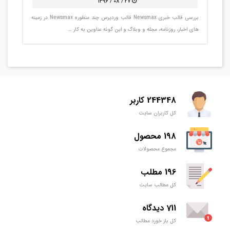
۲۷ / ۰۸ / ۱۳۹۶
بررسی قالب خبری Newsmax قالب وردپرس چند منظوره Newsmax در زمینه
های اخبار، روزنامه، مجله و وبلاگ و این گونه عناوین به کار …
244348 کاربر
کل کاربران سایت
198 محصول
مجموع محصولات
196 مطلب
کل مطالب سایت
711 دیدگاه
کل باز خورد مطالب