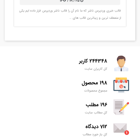
۲۵ / ۰۹ / ۱۳۹۶
قالب خبری وردپرس ناشر که ما نام آن را قالب ناشر وردپرس قرار داده ایم یکی
از منعطف ترین و زیباترین قالب های …
244348 کاربر
کل کاربران سایت
198 محصول
مجموع محصولات
196 مطلب
کل مطالب سایت
712 دیدگاه
کل باز خورد مطالب