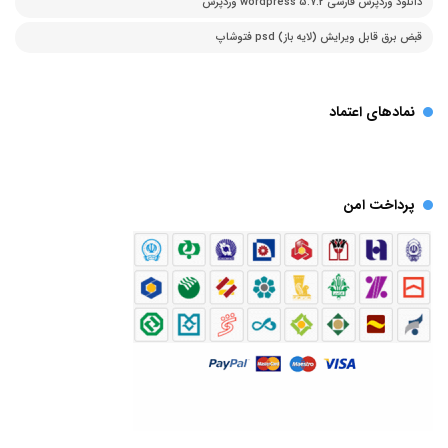
دانلود وردپرس فارسی 5.7.2 wordpress وردپرس
قبض برق قابل ویرایش (لایه باز) psd فتوشاپ
نمادهای اعتماد
پرداخت امن