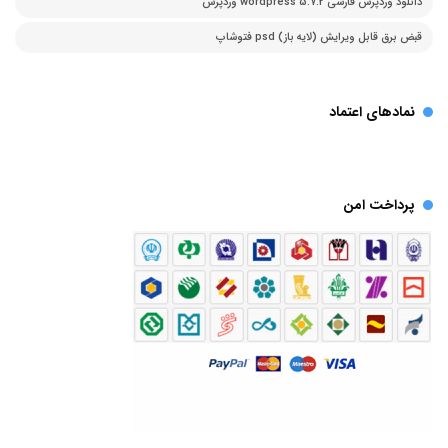
دانلود وردپرس فارسی 5.7.2 wordpress وردپرس
قبض برق قابل ویرایش (لایه باز) psd فتوشاپ
نمادهای اعتماد
پرداخت امن