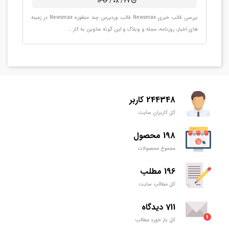
۲۷ / ۰۸ / ۱۳۹۶
بررسی قالب خبری Newsmax قالب وردپرس چند منظوره Newsmax در زمینه
های اخبار، روزنامه، مجله و وبلاگ و این گونه عناوین به کار …
244348 کاربر
کل کاربران سایت
198 محصول
مجموع محصولات
196 مطلب
کل مطالب سایت
711 دیدگاه
کل باز خورد مطالب