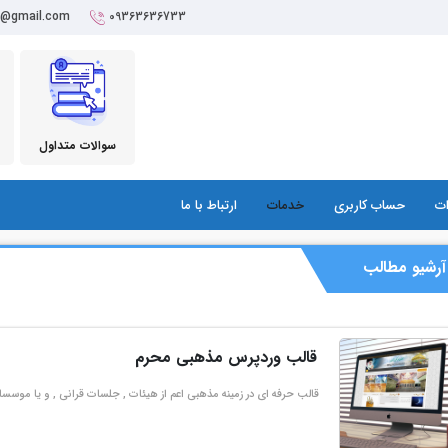
r@gmail.com
09363636733
سوالات متداول
ات
حساب کاربری
خدمات
ارتباط با ما
آرشیو مطالب
قالب وردپرس مذهبی محرم
قالب حرفه ای در زمینه مذهبی اعم از هیئات , جلسات قرانی , و یا موس