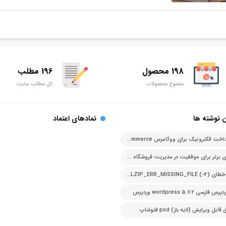
198 محصول
196 مطلب
مجموع محصولات
کل مطالب سایت
 نوشته ها
نمادهای اعتماد
درگاه پرداخت الکترونیک برای ووکامرس woocommerce
اصل های برتر برای موفقیت در مدیریت فروشگاه آنلاین
رفع ارور خطای PCLZIP_ERR_MISSING_FILE (-4)
ارسی 5.7.2 wordpress وردپرس
بل ویرایش (لایه باز) psd فتوشاپ