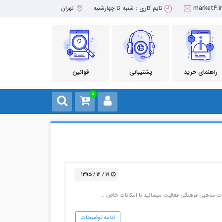
market4.i
تایم کاری : شنبه تا چهارشنبه
تهران
راهنمای خرید
پشتیبانی
قوانین
0
۱۹ / ۱۲ / ۱۳۹۵
سات مذهبی فرهنگی فعالیت مینمائید با امکانات خاص …
ادامه توضیحات