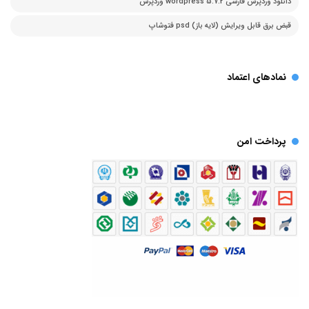
دانلود وردپرس فارسی 5.7.2 wordpress وردپرس
قبض برق قابل ویرایش (لایه باز) psd فتوشاپ
نمادهای اعتماد
پرداخت امن