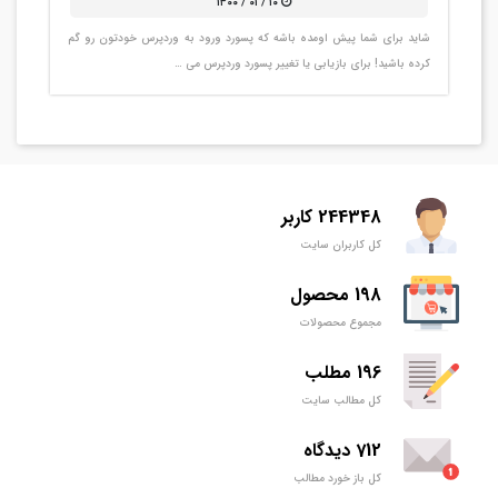
۱۰ / ۰۱ / ۱۴۰۰
شاید برای شما پیش اومده باشه که پسورد ورود به وردپرس خودتون رو گم
کرده باشید! برای بازیابی یا تغییر پسورد وردپرس می …
244348 کاربر
کل کاربران سایت
198 محصول
مجموع محصولات
196 مطلب
کل مطالب سایت
712 دیدگاه
کل باز خورد مطالب