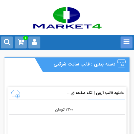
0
دسته بندی : قالب سایت شرکتی
دانلود قالب آرون | تک صفحه ای چندمنظوره HTMLL
3200 تومان