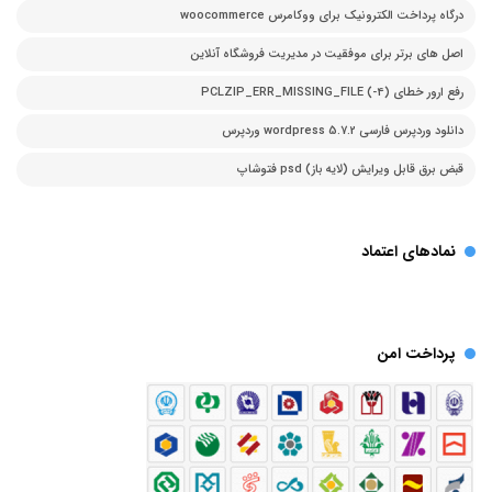
درگاه پرداخت الکترونیک برای ووکامرس woocommerce
اصل های برتر برای موفقیت در مدیریت فروشگاه آنلاین
رفع ارور خطای PCLZIP_ERR_MISSING_FILE (-4)
دانلود وردپرس فارسی 5.7.2 wordpress وردپرس
قبض برق قابل ویرایش (لایه باز) psd فتوشاپ
نمادهای اعتماد
پرداخت امن