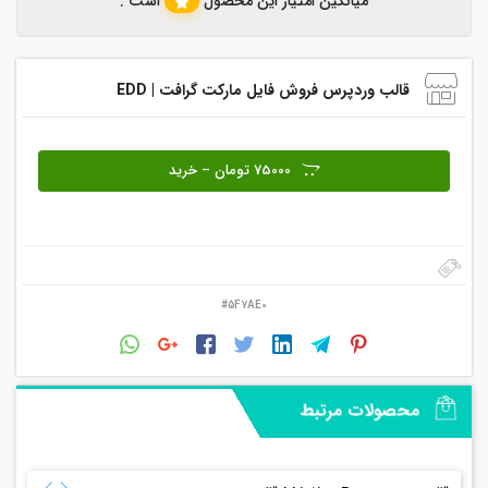
میانگین امتیاز این محصول
است .
قالب وردپرس فروش فایل مارکت گرافت | EDD
75000 تومان – خرید
#5F7AE0
محصولات مرتبط