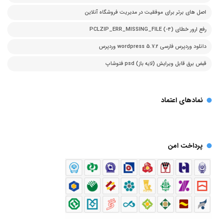
اصل های برتر برای موفقیت در مدیریت فروشگاه آنلاین
رفع ارور خطای PCLZIP_ERR_MISSING_FILE (-4)
دانلود وردپرس فارسی 5.7.2 wordpress وردپرس
قبض برق قابل ویرایش (لایه باز) psd فتوشاپ
نمادهای اعتماد
پرداخت امن