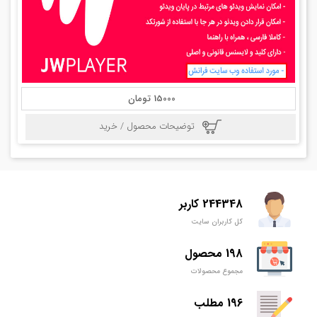
15000 تومان
توضیحات محصول / خرید
244348 کاربر
کل کاربران سایت
198 محصول
مجموع محصولات
196 مطلب