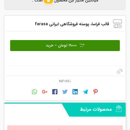
میانگین امتیاز این محصول
است .
قالب فراسا، پوسته فروشگاهی ایرانی farasa
19000 تومان – خرید
#5F7AE0
محصولات مرتبط