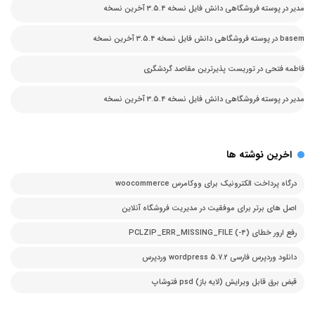
مدیر
در
پوسته فروشگاهی دانش فایل نسخه 3.5.4 آخرین نسخه
basem
در
پوسته فروشگاهی دانش فایل نسخه 3.5.4 آخرین نسخه
فاطمه فتحی
در
توریست پذیرترین مقاصد گردشگری
مدیر
در
پوسته فروشگاهی دانش فایل نسخه 3.5.4 آخرین نسخه
اخرین نوشته ها
درگاه پرداخت الکترونیک برای ووکامرس woocommerce
اصل های برتر برای موفقیت در مدیریت فروشگاه آنلاین
رفع ارور خطای PCLZIP_ERR_MISSING_FILE (-4)
دانلود وردپرس فارسی 5.7.2 wordpress وردپرس
قبض برق قابل ویرایش (لایه باز) psd فتوشاپ