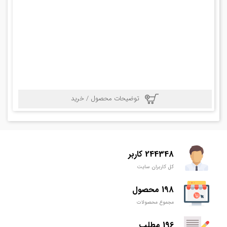
توضیحات محصول / خرید
244348 کاربر
کل کاربران سایت
198 محصول
مجموع محصولات
196 مطلب