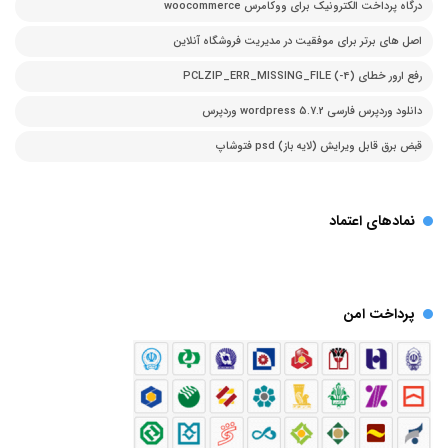
درگاه پرداخت الکترونیک برای ووکامرس woocommerce
اصل های برتر برای موفقیت در مدیریت فروشگاه آنلاین
رفع ارور خطای PCLZIP_ERR_MISSING_FILE (-4)
دانلود وردپرس فارسی 5.7.2 wordpress وردپرس
قبض برق قابل ویرایش (لایه باز) psd فتوشاپ
نمادهای اعتماد
پرداخت امن