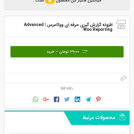
میانگین امتیاز این محصول
است .
افزونه گزارش گیری حرفه ای ووکامرس | Advanced
Woo Reporting
69000 تومان – خرید
#5F7AE0
محصولات مرتبط